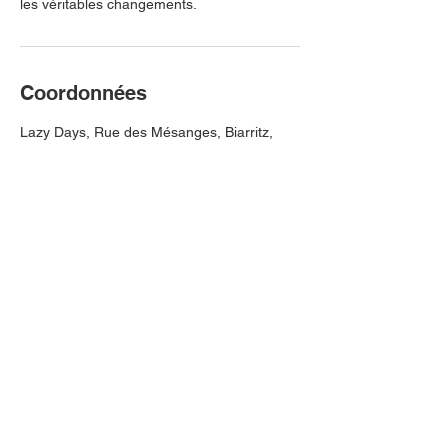
les véritables changements.
Coordonnées
Lazy Days, Rue des Mésanges, Biarritz,
France
0559238077
accueil@lazydays.fr
Informations
A propos
Contact