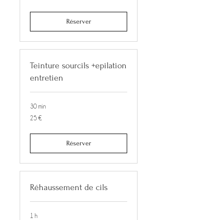
Réserver
Teinture sourcils +epilation
entretien
30 min
25
25 €
euros
Réserver
Réhaussement de cils
1 h