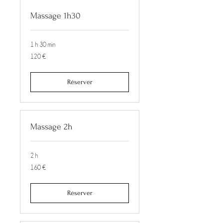
Massage 1h30
1 h 30 min
120
120 €
euros
Réserver
Massage 2h
2 h
160
160 €
euros
Réserver