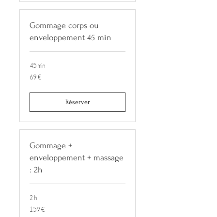
Gommage corps ou
enveloppement 45 min
45 min
69
69 €
euros
Réserver
Gommage +
enveloppement + massage
: 2h
2 h
159
159 €
euros