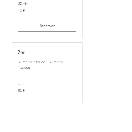
30 min
15
15 €
euros
Réserver
Zen
30 min de flottaison + 30 min de
massage
1 h
85
85 €
euros
Réserver