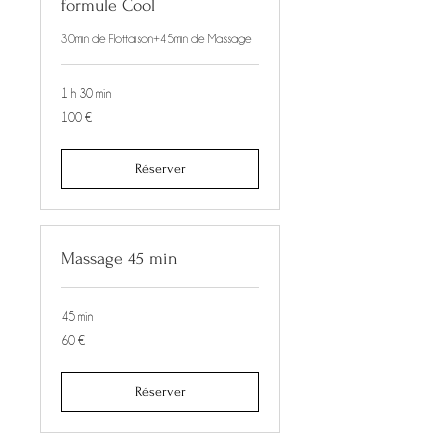
formule Cool
30min de Flottaison+45min de Massage
1 h 30 min
100
100 €
euros
Réserver
Massage 45 min
45 min
60
60 €
euros
Réserver