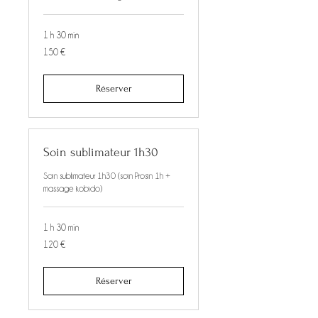
1 h 30 min
150
150 €
euros
Réserver
Soin sublimateur 1h30
Soin sublimateur 1h30 (soin Prosin 1h +
massage kobido)
1 h 30 min
120
120 €
euros
Réserver