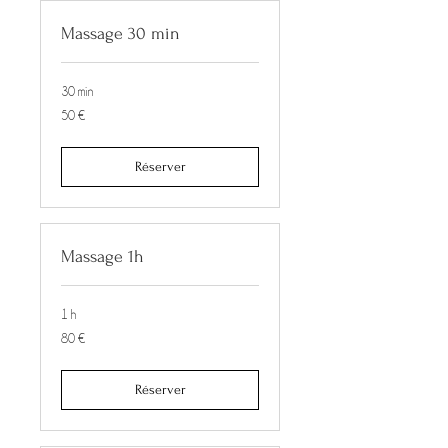
Massage 30 min
30 min
50
50 €
euros
Réserver
Massage 1h
1 h
80
80 €
euros
Réserver