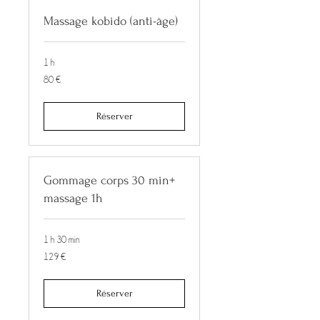
Massage kobido (anti-âge)
1 h
80
80 €
euros
Réserver
Gommage corps 30 min+
massage 1h
1 h 30 min
129
129 €
euros
Réserver