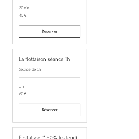
30 min
40
40 €
euros
Réserver
La flottaison séance 1h
Séance de 1h
1 h
60
60 €
euros
Réserver
Flottaison *"-50% les jeudi