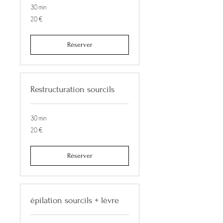
30 min
20
20 €
euros
Réserver
Restructuration sourcils
30 min
20
20 €
euros
Réserver
épilation sourcils + lèvre