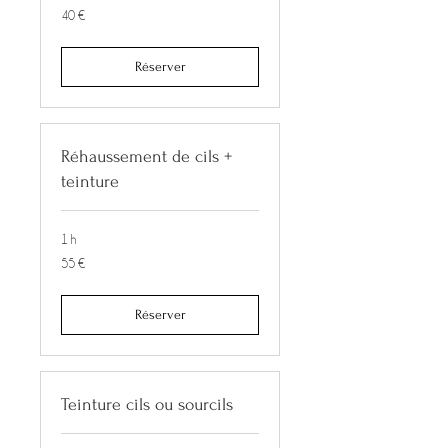
40
40 €
euros
Réserver
Réhaussement de cils +
teinture
1 h
55
55 €
euros
Réserver
Teinture cils ou sourcils