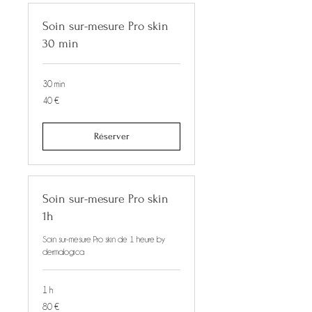
Soin sur-mesure Pro skin
30 min
30 min
40
40 €
euros
Réserver
Soin sur-mesure Pro skin
1h
Soin sur-mesure Pro skin de 1 heure by
dermalogica
1 h
80
80 €
euros