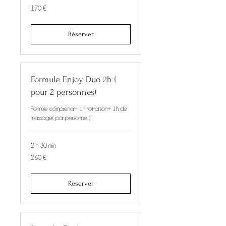
170
170 €
euros
Réserver
Formule Enjoy Duo 2h (
pour 2 personnes)
Formule comprenant 1h flottaison+ 1h de
massage( par personne )
2 h 30 min
260
260 €
euros
Réserver