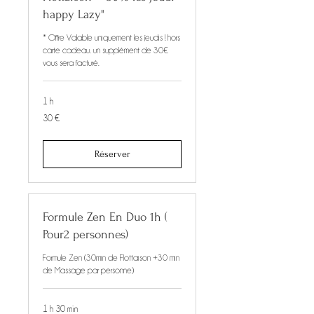
happy Lazy"
* Offre Valable uniquement les jeudis ! hors
carte cadeau. un supplément de 30€
vous sera facturé.
1 h
30
30 €
euros
Réserver
Formule Zen En Duo 1h (
Pour2 personnes)
Formule Zen (30min de Flottaison +30 min
de Massage par personne)
1 h 30 min