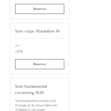
Réserver
Soin corps Absolution 1h
1 h
100
100 €
euros
Réserver
Soin fondamental
cocooning 1h30
Soin fondamental cocooning 1h30
(massage du dos, boue marine auto
chauffante et soin visage)