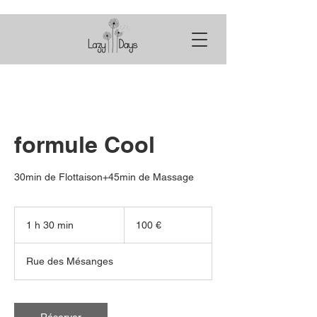
formule Cool
30min de Flottaison+45min de Massage
100
euros
1 h 30 min
1
100 €
3
0
Rue des Mésanges
m
i
n